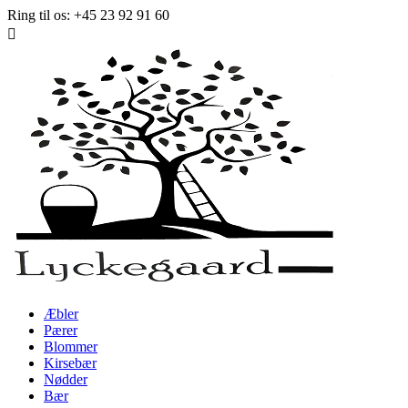
Ring til os:
+45 23 92 91 60

Æbler
Pærer
Blommer
Kirsebær
Nødder
Bær