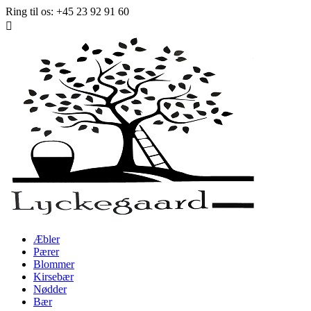
Ring til os:
+45 23 92 91 60

Æbler
Pærer
Blommer
Kirsebær
Nødder
Bær