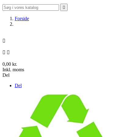

Forside



0,00 kr.
Inkl. moms
Del
Del