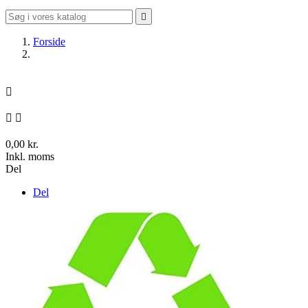

Forside



0,00 kr.
Inkl. moms
Del
Del