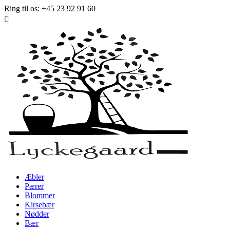
Ring til os:
+45 23 92 91 60

Æbler
Pærer
Blommer
Kirsebær
Nødder
Bær