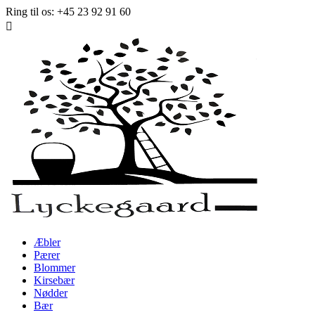
Ring til os:
+45 23 92 91 60

Æbler
Pærer
Blommer
Kirsebær
Nødder
Bær