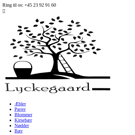
Ring til os:
+45 23 92 91 60

Æbler
Pærer
Blommer
Kirsebær
Nødder
Bær