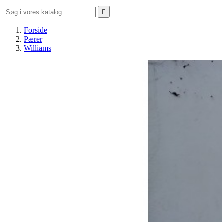

Forside
Pærer
Williams