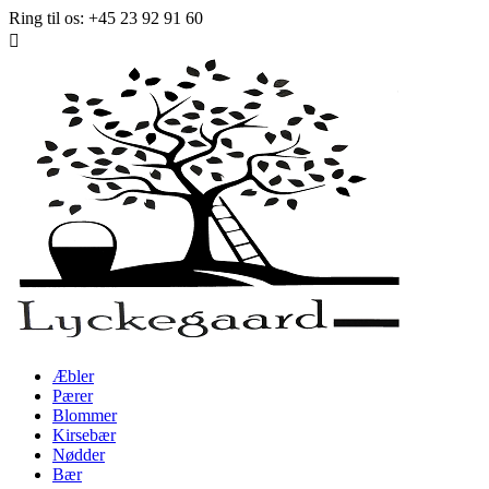
Ring til os:
+45 23 92 91 60

Æbler
Pærer
Blommer
Kirsebær
Nødder
Bær