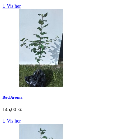

Vis her
Rød Aroma
145,00 kr.

Vis her