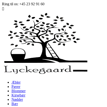
Ring til os:
+45 23 92 91 60

Æbler
Pærer
Blommer
Kirsebær
Nødder
Bær