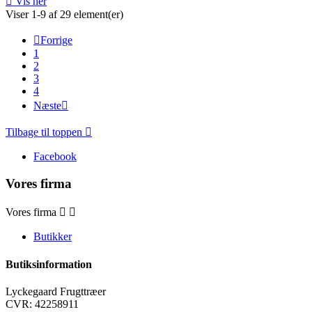

Vis her
Viser 1-9 af 29 element(er)

Forrige
1
2
3
4
Næste

Tilbage til toppen

Facebook
Vores firma
Vores firma


Butikker
Butiksinformation
Lyckegaard Frugttræer
CVR: 42258911