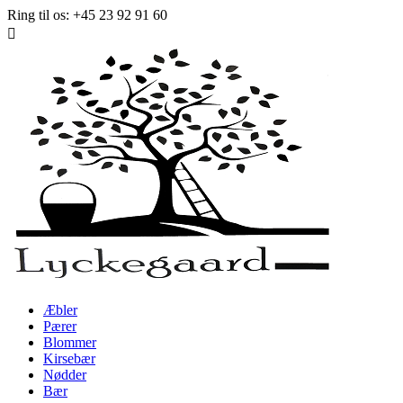
Ring til os:
+45 23 92 91 60

Æbler
Pærer
Blommer
Kirsebær
Nødder
Bær