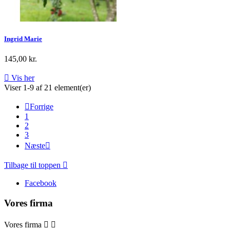
Ingrid Marie
145,00 kr.

Vis her
Viser 1-9 af 21 element(er)

Forrige
1
2
3
Næste

Tilbage til toppen

Facebook
Vores firma
Vores firma

