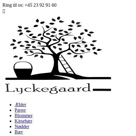
Ring til os:
+45 23 92 91 60

Æbler
Pærer
Blommer
Kirsebær
Nødder
Bær