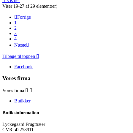

Vis her
Viser 19-27 af 29 element(er)

Forrige
1
2
3
4
Næste

Tilbage til toppen

Facebook
Vores firma
Vores firma


Butikker
Butiksinformation
Lyckegaard Frugttræer
CVR: 42258911