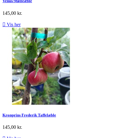
Venus/Mølleæble
145,00 kr.

Vis her
Kronprins Frederik Taffelæble
145,00 kr.