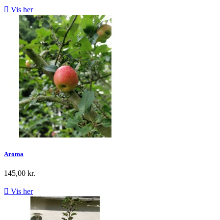

Vis her
Aroma
145,00 kr.

Vis her